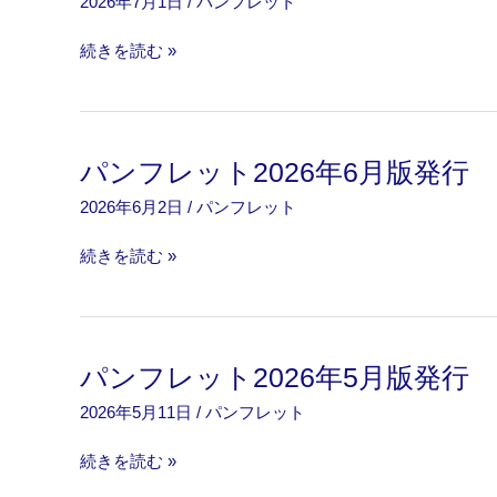
2026年7月1日
/
パンフレット
パ
続きを読む »
ン
フ
レ
ッ
パンフレット2026年6月版発行
ト
2026年6月2日
/
パンフレット
2026
年
パ
続きを読む »
7
ン
月
フ
版
レ
発
ッ
行
パンフレット2026年5月版発行
ト
2026年5月11日
/
パンフレット
2026
年
パ
続きを読む »
6
ン
月