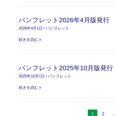
フ
版
レ
発
ッ
行
パンフレット2026年4月版発行
ト
2026年4月1日
/
パンフレット
2026
年
パ
続きを読む »
5
ン
月
フ
版
レ
発
ッ
行
パンフレット2025年10月版発行
ト
2025年10月1日
/
パンフレット
2026
年
パ
続きを読む »
4
ン
月
フ
版
レ
発
ッ
行
1
2