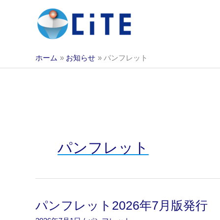
内
容
を
ス
キ
ホーム
お知らせ
パンフレット
ッ
プ
パンフレット
パンフレット2026年7月版発行