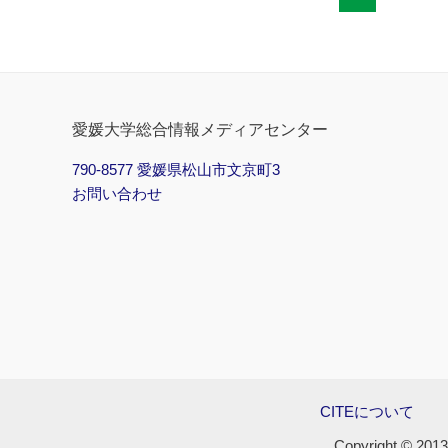
ト
2025
年
10
月
版
愛媛大学総合情報メディアセンター
発
790-8577 愛媛県松山市文京町3
行
お問い合わせ
CITEについて
Copyright © 2